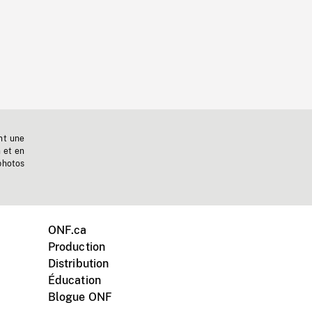
nt une
n et en
photos
ONF.ca
Production
Distribution
Éducation
Blogue ONF