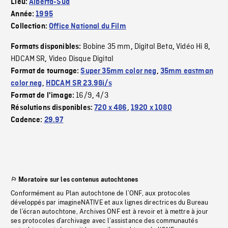
Lieu:
Alberta-Sud
Année:
1995
Collection:
Office National du Film
Bobine 35 mm
Digital Beta
Vidéo Hi 8
Formats disponibles:
,
,
,
HDCAM SR
Video Disque Digital
,
Format de tournage:
Super 35mm color neg
,
35mm eastman
color neg
,
HDCAM SR 23.98i/s
16/9
4/3
Format de l'image:
,
Résolutions disponibles:
720 x 486
,
1920 x 1080
Cadence:
29.97
Moratoire sur les contenus autochtones
Conformément au Plan autochtone de l’ONF, aux protocoles
développés par imagineNATIVE et aux lignes directrices du Bureau
de l’écran autochtone, Archives ONF est à revoir et à mettre à jour
ses protocoles d’archivage avec l’assistance des communautés