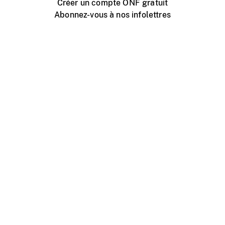
Créer un compte ONF gratuit
Abonnez-vous à nos infolettres
Événements ONF près de chez vous
Créer avec l’ONF
Organiser une projection publique
À propos de ce site
Centre d'aide
Contactez-nous
Espace Média
Emplois
ONF.ca
Production
Distribution
Éducation
Blogue ONF