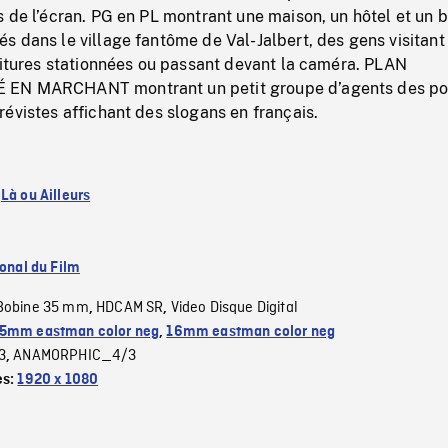
 de l’écran. PG en PL montrant une maison, un hôtel et un 
 dans le village fantôme de Val-Jalbert, des gens visitant
oitures stationnées ou passant devant la caméra. PLAN
EN MARCHANT montrant un petit groupe d’agents des po
évistes affichant des slogans en français.
:
Là ou Ailleurs
ional du Film
Bobine 35 mm
HDCAM SR
Video Disque Digital
,
,
5mm eastman color neg
,
16mm eastman color neg
3
ANAMORPHIC_4/3
,
es:
1920 x 1080