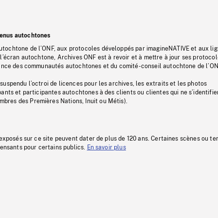
tenus autochtones
tochtone de l’ONF, aux protocoles développés par imagineNATIVE et aux li
l’écran autochtone, Archives ONF est à revoir et à mettre à jour ses protoco
stance des communautés autochtones et du comité-conseil autochtone de l’ON
uspendu l’octroi de licences pour les archives, les extraits et les photos
ants et participantes autochtones à des clients ou clientes qui ne s’identifie
res des Premières Nations, Inuit ou Métis).
 exposés sur ce site peuvent dater de plus de 120 ans. Certaines scènes ou t
fensants pour certains publics.
En savoir plus