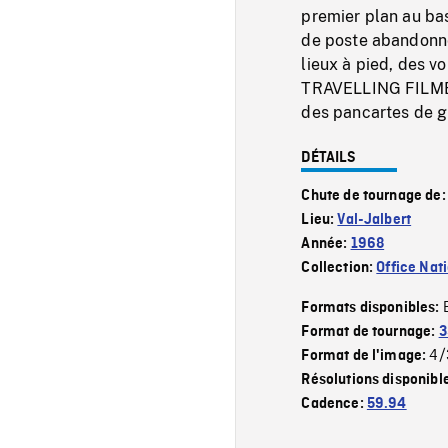
premier plan au bas
de poste abandonnés
lieux à pied, des v
TRAVELLING FILMÉ 
des pancartes de gr
DÉTAILS
Chute de tournage de
Lieu:
Val-Jalbert
Année:
1968
Collection:
Office Nat
Formats disponibles:
Format de tournage:
3
4/
Format de l'image:
Résolutions disponibl
Cadence:
59.94