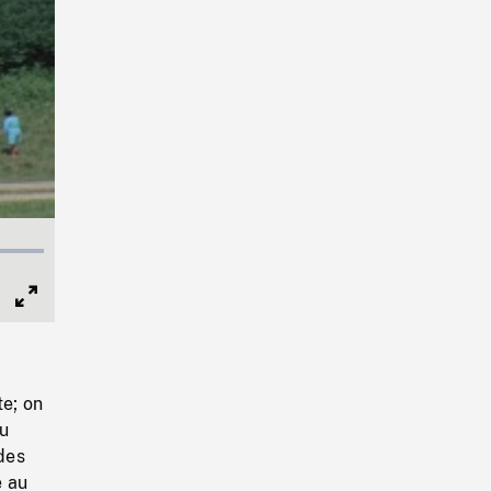
Full
Screen
e; on
au
des
e au