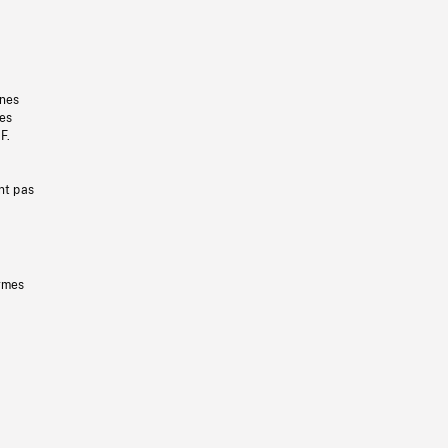
gnes
les
F.
nt pas
ermes