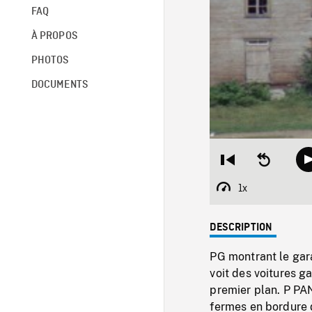
FAQ
À PROPOS
PHOTOS
DOCUMENTS
Restart
Seek
from
backward
beginning
10
1x
Playback
seconds
Rate
DESCRIPTION
PG montrant le gar
voit des voitures g
premier plan. P PA
fermes en bordure d