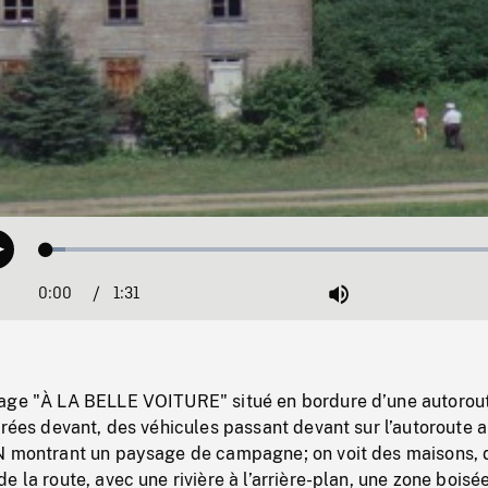
Loaded
:
Play
3.94%
0:00
Current
1:31
Duration
/
Mute
Time
age "À LA BELLE VOITURE" situé en bordure d’une autorout
arées devant, des véhicules passant devant sur l’autoroute 
N montrant un paysage de campagne; on voit des maisons, 
e la route, avec une rivière à l’arrière-plan, une zone boisé