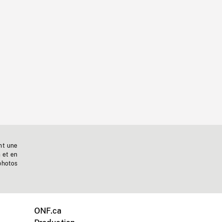
nt une
n et en
photos
ONF.ca