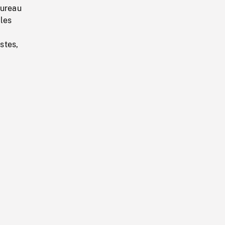
bureau
 les
stes,