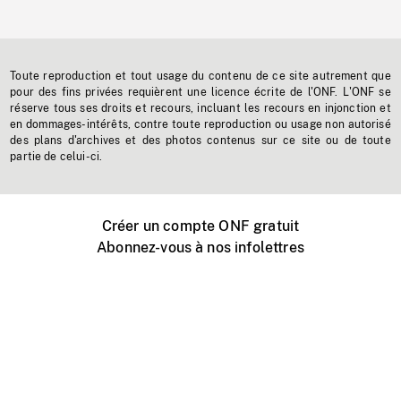
Toute reproduction et tout usage du contenu de ce site autrement que
pour des fins privées requièrent une licence écrite de l'ONF. L'ONF se
réserve tous ses droits et recours, incluant les recours en injonction et
en dommages-intérêts, contre toute reproduction ou usage non autorisé
des plans d'archives et des photos contenus sur ce site ou de toute
partie de celui-ci.
Créer un compte ONF gratuit
Abonnez-vous à nos infolettres
Événements ONF près de chez vous
Créer avec l’ONF
Organiser une projection publique
À propos de ce site
Centre d'aide