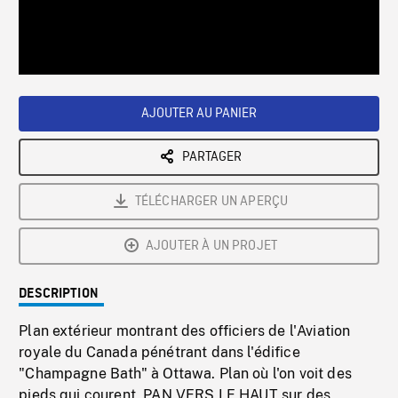
/
Loaded
:
Playback
0%
Rate
AJOUTER AU PANIER
PARTAGER
TÉLÉCHARGER UN APERÇU
AJOUTER À UN PROJET
DESCRIPTION
Plan extérieur montrant des officiers de l'Aviation
royale du Canada pénétrant dans l'édifice
"Champagne Bath" à Ottawa. Plan où l'on voit des
pieds qui courent, PAN VERS LE HAUT sur des