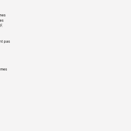
gnes
les
F.
nt pas
ermes