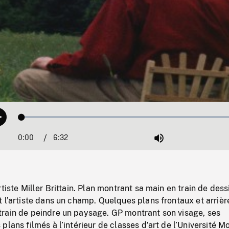
Loaded
:
Play
0.57%
0:00
Current
6:32
Duration
/
Mute
Time
tiste Miller Brittain. Plan montrant sa main en train de dess
 l’artiste dans un champ. Quelques plans frontaux et arrièr
rain de peindre un paysage. GP montrant son visage, ses
plans filmés à l’intérieur de classes d’art de l’Université M