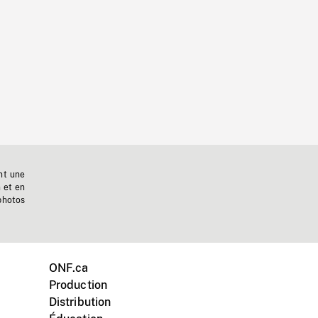
nt une
n et en
photos
ONF.ca
Production
Distribution