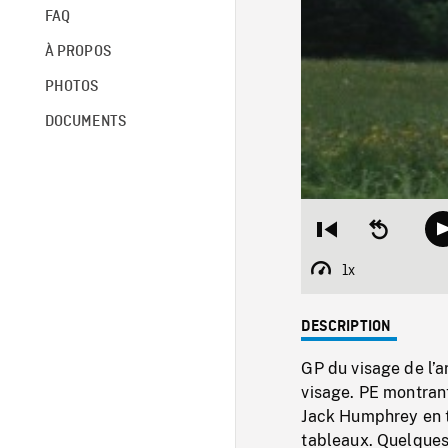
FAQ
À PROPOS
PHOTOS
DOCUMENTS
Restart
Seek
from
backward
beginning
10
1x
Playback
seconds
Rate
DESCRIPTION
GP du visage de l’ar
visage. PE montrant
Jack Humphrey en t
tableaux. Quelques 