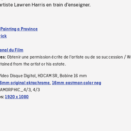
artiste Lawren Harris en train d’enseigner.
:
Painting a Province
ick
ional du Film
Obtenir une permission écrite de l'artiste ou de sa succession / W
ves:
ained from the artist or his estate.
Video Disque Digital
HDCAM SR
Bobine 16 mm
,
,
6mm original ektachrome
,
16mm eastman color neg
AMORPHIC_4/3
4/3
,
es:
1920 x 1080