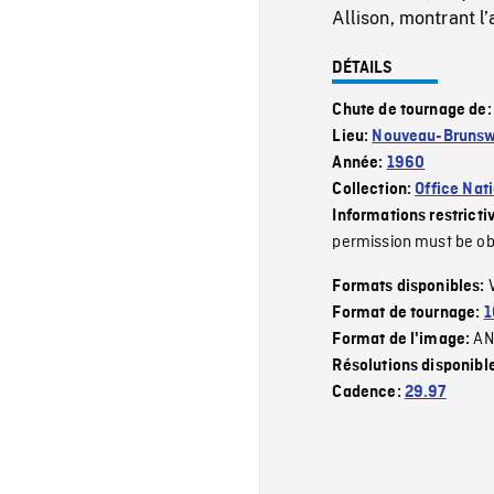
Allison, montrant l’
DÉTAILS
Chute de tournage de
Lieu:
Nouveau-Brunsw
Année:
1960
Collection:
Office Nat
Informations restricti
permission must be obt
Formats disponibles:
Format de tournage:
1
AN
Format de l'image:
Résolutions disponibl
Cadence:
29.97