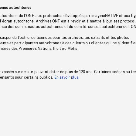
tenus autochtones
tochtone de l’ONF, aux protocoles développés par imagineNATIVE et aux li
l’écran autochtone, Archives ONF est à revoir et à mettre à jour ses protoco
stance des communautés autochtones et du comité-conseil autochtone de l’ON
uspendu l’octroi de licences pour les archives, les extraits et les photos
ants et participantes autochtones à des clients ou clientes qui ne s’identifie
res des Premières Nations, Inuit ou Métis).
 exposés sur ce site peuvent dater de plus de 120 ans. Certaines scènes ou t
fensants pour certains publics.
En savoir plus