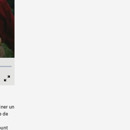
Full
Screen
iner un
e de
ount