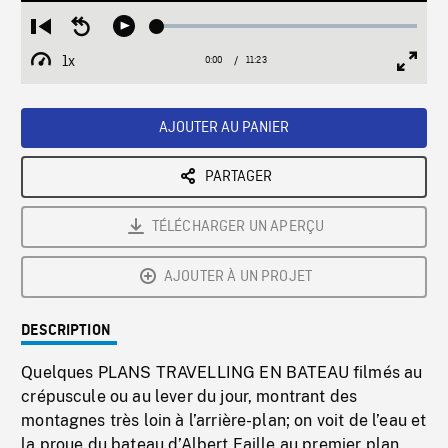
Loaded
:
Restart
Seek
Play
0.33%
from
backward
1x
0:00
Current
11:23
Duration
/
beginning
10
Playback
Full
Time
seconds
Rate
Scree
AJOUTER AU PANIER
PARTAGER
TÉLÉCHARGER UN APERÇU
AJOUTER À UN PROJET
DESCRIPTION
Quelques PLANS TRAVELLING EN BATEAU filmés au
crépuscule ou au lever du jour, montrant des
montagnes très loin à l’arrière-plan; on voit de l’eau et
la proue du bateau d’Albert Faille au premier plan.