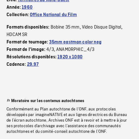
Lieu:
Territoires du Nord-Ouest
Année:
1960
Collection:
Office National du Film
Bobine 35 mm
Video Disque Digital
Formats disponibles:
,
,
HDCAM SR
Format de tournage:
35mm eastman color neg
4/3
ANAMORPHIC_4/3
Format de l'image:
,
Résolutions disponibles:
1920 x 1080
Cadence:
29.97
Moratoire sur les contenus autochtones
Conformément au Plan autochtone de l’ONF, aux protocoles
développés par imagineNATIVE et aux lignes directrices du Bureau
de l’écran autochtone, Archives ONF est à revoir et à mettre à jour
ses protocoles d’archivage avec l’assistance des communautés
autochtones et du comité-conseil autochtone de l’ONF.