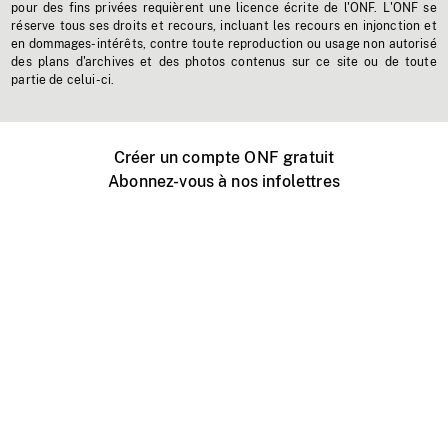
pour des fins privées requièrent une licence écrite de l'ONF. L'ONF se
réserve tous ses droits et recours, incluant les recours en injonction et
en dommages-intérêts, contre toute reproduction ou usage non autorisé
des plans d'archives et des photos contenus sur ce site ou de toute
partie de celui-ci.
Créer un compte ONF gratuit
Abonnez-vous à nos infolettres
Événements ONF près de chez vous
Créer avec l’ONF
Organiser une projection publique
À propos de ce site
Centre d'aide
Contactez-nous
Espace Média
Emplois