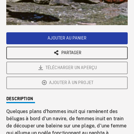
/
Loaded
:
Playback
0%
Rate
AJOUTER AU PANIER
PARTAGER
TÉLÉCHARGER UN APERÇU
AJOUTER À UN PROJET
DESCRIPTION
Quelques plans d'hommes inuit qui ramènent des
bélugas à bord d'un navire, de femmes inuit en train
de découper une baleine sur une plage, d'une femme
qui allume un poêle fonctionnant au naphta à