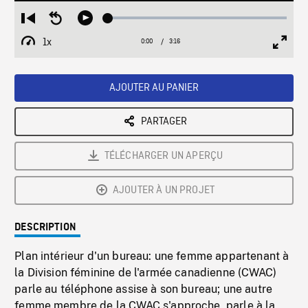
Loaded
:
Restart
Seek
Play
1.46%
from
backward
1x
0:00
Current
3:16
Duration
/
beginning
10
Playback
Full
Time
seconds
Rate
Scree
AJOUTER AU PANIER
PARTAGER
TÉLÉCHARGER UN APERÇU
AJOUTER À UN PROJET
DESCRIPTION
Plan intérieur d'un bureau: une femme appartenant à
la Division féminine de l'armée canadienne (CWAC)
parle au téléphone assise à son bureau; une autre
femme membre de la CWAC s'approche, parle à la