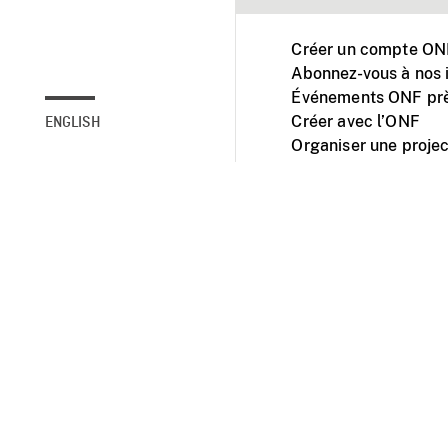
Créer un compte ONF
Abonnez-vous à nos i
Événements ONF prè
Créer avec l’ONF
ENGLISH
Organiser une projec
Facebook
Youtube
L'ONF sur mobile et 
Accessibilité
Site ins
© 2025 Office natio