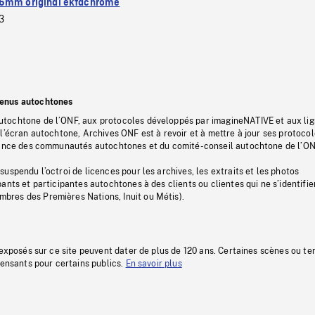
6mm original ektachrome
3
tenus autochtones
tochtone de l’ONF, aux protocoles développés par imagineNATIVE et aux li
l’écran autochtone, Archives ONF est à revoir et à mettre à jour ses protoco
stance des communautés autochtones et du comité-conseil autochtone de l’ON
uspendu l’octroi de licences pour les archives, les extraits et les photos
ants et participantes autochtones à des clients ou clientes qui ne s’identifie
res des Premières Nations, Inuit ou Métis).
 exposés sur ce site peuvent dater de plus de 120 ans. Certaines scènes ou t
fensants pour certains publics.
En savoir plus