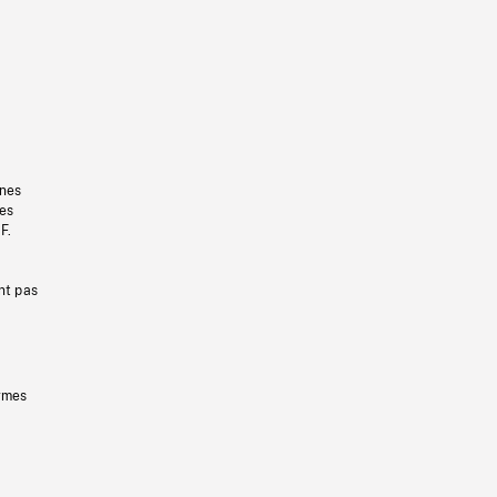
gnes
les
F.
nt pas
ermes