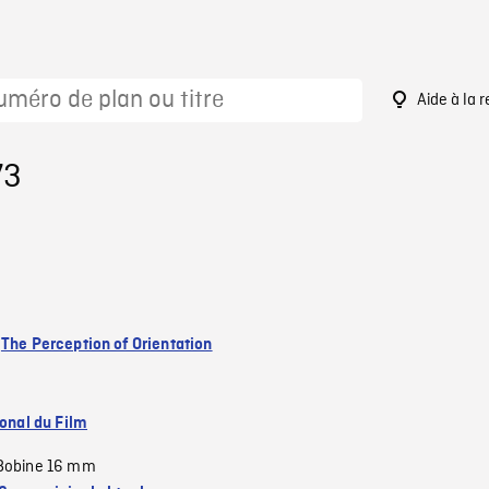
Aide à la 
73
:
The Perception of Orientation
ional du Film
Bobine 16 mm