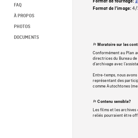
Format de tournage:
1
FAQ
4/
Format de l'image:
À PROPOS
PHOTOS
DOCUMENTS
Moratoire sur les con
Conformément au Plan au
directrices du Bureau de 
d’archivage avec l’assi
Entre-temps, nous avons s
représentant des particip
comme Autochtones (memb
Contenu sensible?
Les films et les archives
reliés pourraient être of