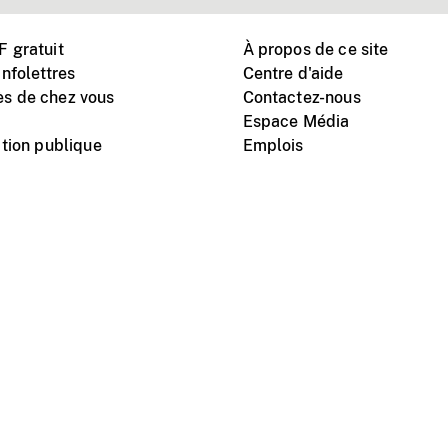
 gratuit
À propos de ce site
nfolettres
Centre d'aide
s de chez vous
Contactez-nous
Espace Média
tion publique
Emplois
Instagram
Vimeo
X
télé
titutionnel
Conditions d'utilisation
Protection des renseigne
nal du film du Canada