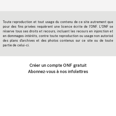
Toute reproduction et tout usage du contenu de ce site autrement que
pour des fins privées requièrent une licence écrite de l'ONF. L'ONF se
réserve tous ses droits et recours, incluant les recours en injonction et
en dommages-intérêts, contre toute reproduction ou usage non autorisé
des plans d'archives et des photos contenus sur ce site ou de toute
partie de celui-ci.
Créer un compte ONF gratuit
Abonnez-vous à nos infolettres
Événements ONF près de chez vous
Créer avec l’ONF
Organiser une projection publique
À propos de ce site
Centre d'aide