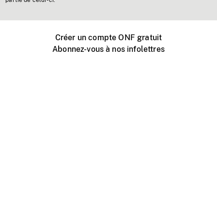
partie de celui-ci.
Créer un compte ONF gratuit
Abonnez-vous à nos infolettres
Événements ONF près de chez vous
Créer avec l’ONF
Organiser une projection publique
À propos de ce site
Centre d'aide
Contactez-nous
Espace Média
Emplois
ONF.ca
Production