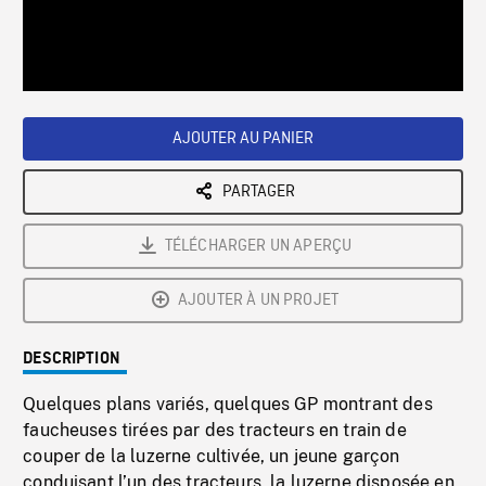
/
Loaded
:
Playback
0%
Rate
AJOUTER AU PANIER
PARTAGER
TÉLÉCHARGER UN APERÇU
AJOUTER À UN PROJET
DESCRIPTION
Quelques plans variés, quelques GP montrant des
faucheuses tirées par des tracteurs en train de
couper de la luzerne cultivée, un jeune garçon
conduisant l’un des tracteurs, la luzerne disposée en