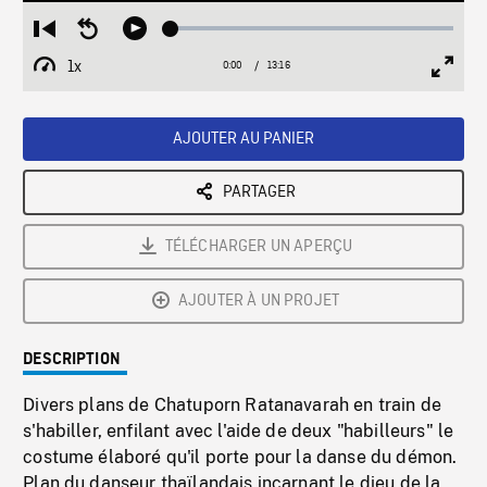
Loaded
:
Restart
Seek
Play
0.28%
from
backward
1x
0:00
Current
13:16
Duration
/
beginning
10
Playback
Full
Time
seconds
Rate
Scree
AJOUTER AU PANIER
PARTAGER
TÉLÉCHARGER UN APERÇU
AJOUTER À UN PROJET
DESCRIPTION
Divers plans de Chatuporn Ratanavarah en train de
s'habiller, enfilant avec l'aide de deux "habilleurs" le
costume élaboré qu'il porte pour la danse du démon.
Plan du danseur thaïlandais incarnant le dieu de la