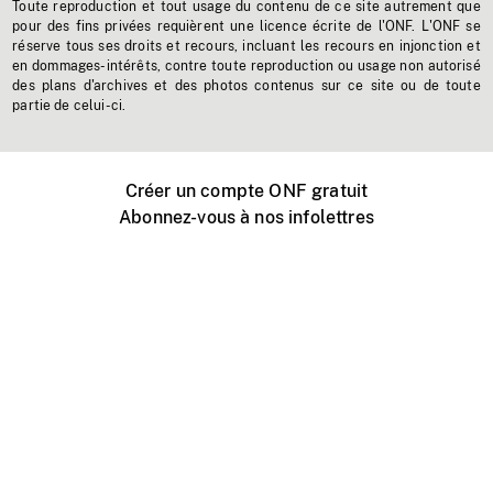
Toute reproduction et tout usage du contenu de ce site autrement que
pour des fins privées requièrent une licence écrite de l'ONF. L'ONF se
réserve tous ses droits et recours, incluant les recours en injonction et
en dommages-intérêts, contre toute reproduction ou usage non autorisé
des plans d'archives et des photos contenus sur ce site ou de toute
partie de celui-ci.
Créer un compte ONF gratuit
Abonnez-vous à nos infolettres
Événements ONF près de chez vous
Créer avec l’ONF
Organiser une projection publique
À propos de ce site
Centre d'aide
Contactez-nous
Espace Média
Emplois