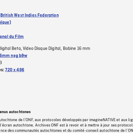
:
British West Indies Federation
aïque)
ional du Film
Digital Beta
Video Disque Digital
Bobine 16 mm
,
,
6mm neg b&w
3
es:
720 x 486
tenus autochtones
tochtone de l’ONF, aux protocoles développés par imagineNATIVE et aux li
l’écran autochtone, Archives ONF est à revoir et à mettre à jour ses protoco
stance des communautés autochtones et du comité-conseil autochtone de l’ON