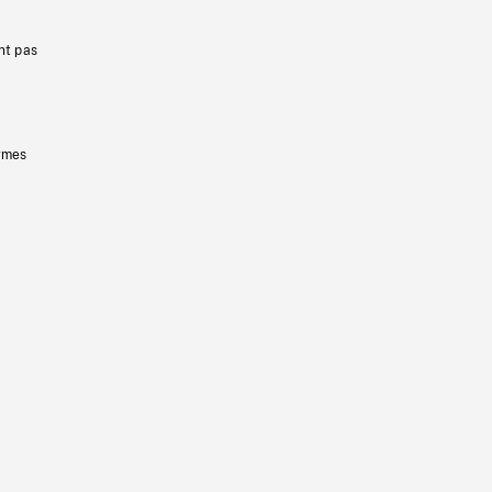
nt pas
ermes