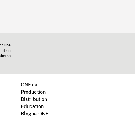
nt une
n et en
photos
ONF.ca
Production
Distribution
Éducation
Blogue ONF