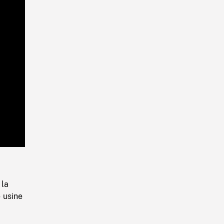
Playback
Rate
 la
 usine