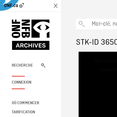
ONF.ca
STK-ID 365
This
The media
is
a
RECHERCHE
network
modal
window.
CONNEXION
OÙ COMMENCER
TARIFICATION