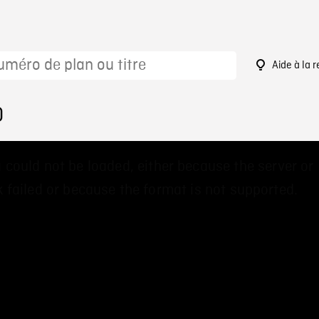
Aide à la 
0
 could not be loaded, either because the server or
 failed or because the format is not supported.