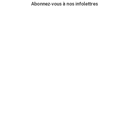
Abonnez-vous à nos infolettres
Événements ONF près de chez vous
Créer avec l’ONF
Organiser une projection publique
À propos de ce site
Centre d'aide
Contactez-nous
Espace Média
Emplois
ONF.ca
Production
Distribution
Éducation
Blogue ONF