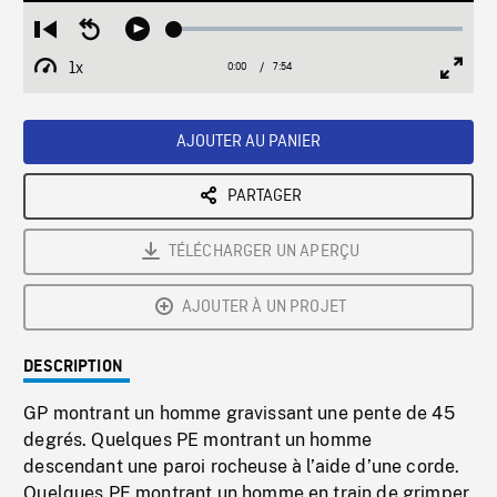
Loaded
:
Restart
Seek
Play
0.47%
from
backward
1x
0:00
Current
7:54
Duration
/
beginning
10
Playback
Full
Time
seconds
Rate
Scree
AJOUTER AU PANIER
PARTAGER
TÉLÉCHARGER UN APERÇU
AJOUTER À UN PROJET
DESCRIPTION
GP montrant un homme gravissant une pente de 45
degrés. Quelques PE montrant un homme
descendant une paroi rocheuse à l’aide d’une corde.
Quelques PE montrant un homme en train de grimper,