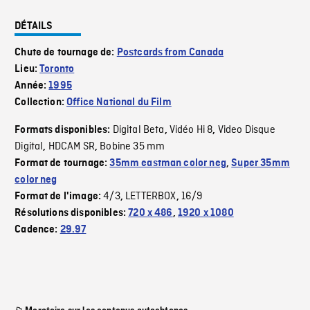
DÉTAILS
Chute de tournage de:
Postcards from Canada
Lieu:
Toronto
Année:
1995
Collection:
Office National du Film
Digital Beta
Vidéo Hi 8
Video Disque
Formats disponibles:
,
,
Digital
HDCAM SR
Bobine 35 mm
,
,
Format de tournage:
35mm eastman color neg
,
Super 35mm
color neg
4/3
LETTERBOX
16/9
Format de l'image:
,
,
Résolutions disponibles:
720 x 486
,
1920 x 1080
Cadence:
29.97