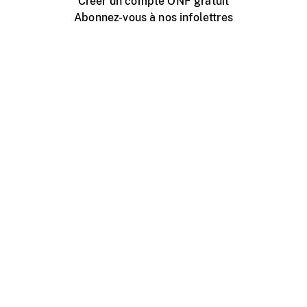
Créer un compte ONF gratuit
Abonnez-vous à nos infolettres
Événements ONF près de chez vous
Créer avec l’ONF
Organiser une projection publique
À propos de ce site
Centre d'aide
Contactez-nous
Espace Média
Emplois
ONF.ca
Production
Distribution
Éducation
Blogue ONF