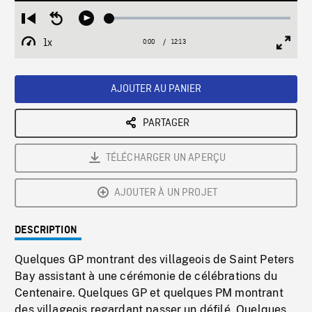
Loaded
:
Restart
Seek
Play
0.31%
from
backward
1x
0:00
Current
12:13
Duration
/
beginning
10
Playback
Full
Time
seconds
Rate
Scree
AJOUTER AU PANIER
PARTAGER
TÉLÉCHARGER UN APERÇU
AJOUTER À UN PROJET
DESCRIPTION
Quelques GP montrant des villageois de Saint Peters
Bay assistant à une cérémonie de célébrations du
Centenaire. Quelques GP et quelques PM montrant
des villageois regardant passer un défilé. Quelques