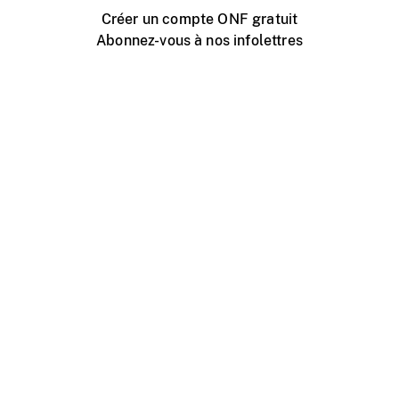
Créer un compte ONF gratuit
Abonnez-vous à nos infolettres
Événements ONF près de chez vous
Créer avec l’ONF
Organiser une projection publique
À propos de ce site
Centre d'aide
Contactez-nous
Espace Média
Emplois
ONF.ca
Production
Distribution
Éducation