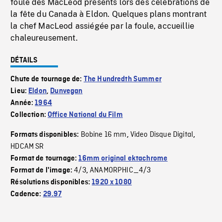
foule des MacLeod présents lors des célébrations de
la fête du Canada à Eldon. Quelques plans montrant
la chef MacLeod assiégée par la foule, accueillie
chaleureusement.
DÉTAILS
Chute de tournage de:
The Hundredth Summer
Lieu:
Eldon
,
Dunvegan
Année:
1964
Collection:
Office National du Film
Bobine 16 mm
Video Disque Digital
Formats disponibles:
,
,
HDCAM SR
Format de tournage:
16mm original ektachrome
4/3
ANAMORPHIC_4/3
Format de l'image:
,
Résolutions disponibles:
1920 x 1080
Cadence:
29.97