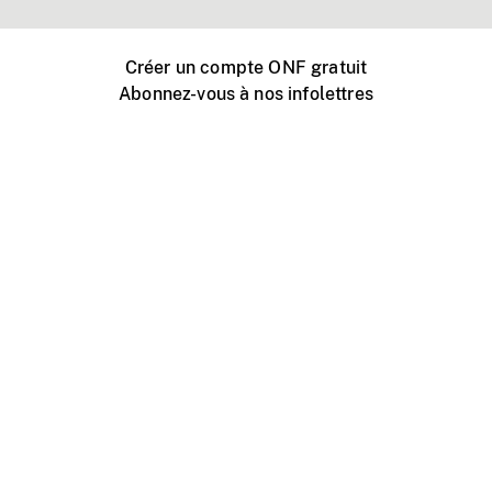
Créer un compte ONF gratuit
Abonnez-vous à nos infolettres
Événements ONF près de chez vous
Créer avec l’ONF
Organiser une projection publique
À propos de ce site
Centre d'aide
Contactez-nous
Espace Média
Emplois
ONF.ca
Production
Distribution