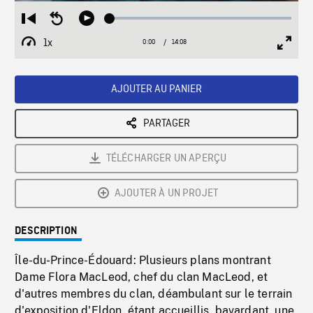
Loaded
:
Restart
Seek
Play
0.27%
from
backward
1x
0:00
Current
14:08
Duration
/
beginning
10
Playback
Full
Time
seconds
Rate
Scree
AJOUTER AU PANIER
PARTAGER
TÉLÉCHARGER UN APERÇU
AJOUTER À UN PROJET
DESCRIPTION
Île-du-Prince-Édouard: Plusieurs plans montrant
Dame Flora MacLeod, chef du clan MacLeod, et
d'autres membres du clan, déambulant sur le terrain
d'exposition d'Eldon, étant accueillis, bavardant, une