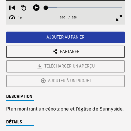
Loaded
:
Restart
Seek
Play
14.77%
from
backward
1x
0:00
Current
0:18
Duration
/
beginning
10
Playback
Full
Time
seconds
Rate
Scree
AJOUTER AU PANIER
PARTAGER
TÉLÉCHARGER UN APERÇU
AJOUTER À UN PROJET
DESCRIPTION
Plan montrant un cénotaphe et l'église de Sunnyside.
DÉTAILS