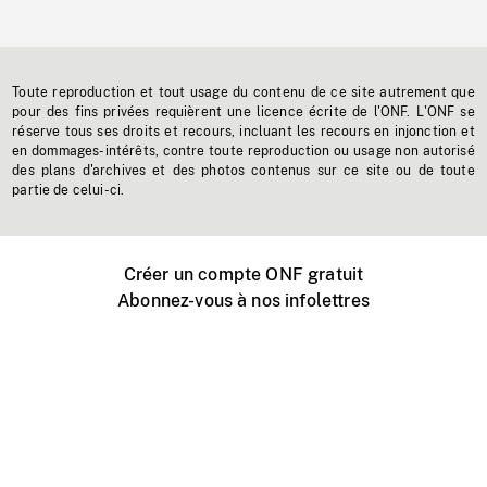
Toute reproduction et tout usage du contenu de ce site autrement que
pour des fins privées requièrent une licence écrite de l'ONF. L'ONF se
réserve tous ses droits et recours, incluant les recours en injonction et
en dommages-intérêts, contre toute reproduction ou usage non autorisé
des plans d'archives et des photos contenus sur ce site ou de toute
partie de celui-ci.
Créer un compte ONF gratuit
Abonnez-vous à nos infolettres
Événements ONF près de chez vous
Créer avec l’ONF
Organiser une projection publique
À propos de ce site
Centre d'aide