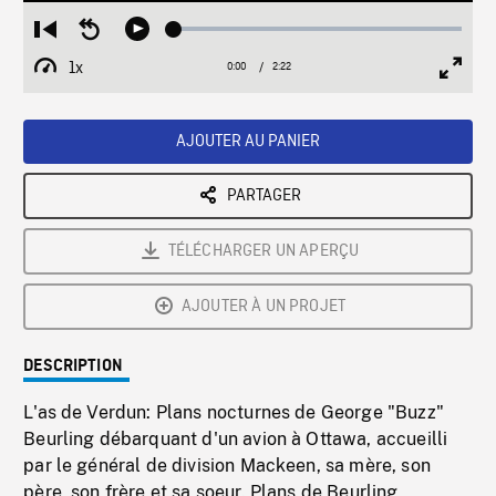
Loaded
:
Restart
Seek
Play
2.10%
from
backward
1x
0:00
Current
2:22
Duration
/
beginning
10
Playback
Full
Time
seconds
Rate
Scree
AJOUTER AU PANIER
PARTAGER
TÉLÉCHARGER UN APERÇU
AJOUTER À UN PROJET
DESCRIPTION
L'as de Verdun: Plans nocturnes de George "Buzz"
Beurling débarquant d'un avion à Ottawa, accueilli
par le général de division Mackeen, sa mère, son
père, son frère et sa soeur. Plans de Beurling