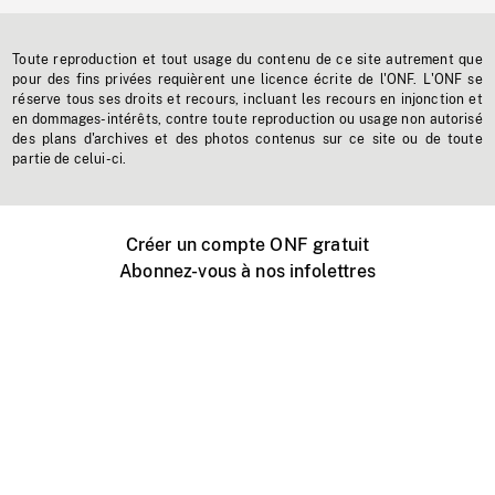
Toute reproduction et tout usage du contenu de ce site autrement que
pour des fins privées requièrent une licence écrite de l'ONF. L'ONF se
réserve tous ses droits et recours, incluant les recours en injonction et
en dommages-intérêts, contre toute reproduction ou usage non autorisé
des plans d'archives et des photos contenus sur ce site ou de toute
partie de celui-ci.
Créer un compte ONF gratuit
Abonnez-vous à nos infolettres
Événements ONF près de chez vous
Créer avec l’ONF
Organiser une projection publique
À propos de ce site
Centre d'aide
Contactez-nous