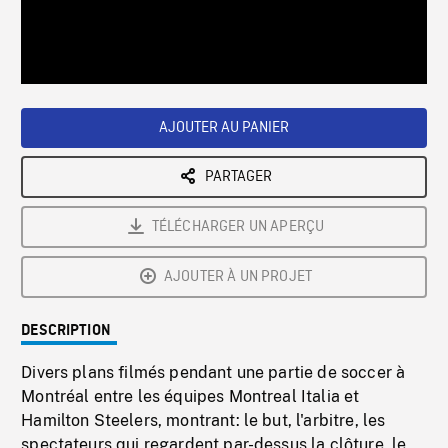
/
Loaded
:
Playback
0%
Rate
AJOUTER AU PANIER
PARTAGER
TÉLÉCHARGER UN APERÇU
AJOUTER À UN PROJET
DESCRIPTION
Divers plans filmés pendant une partie de soccer à
Montréal entre les équipes Montreal Italia et
Hamilton Steelers, montrant: le but, l'arbitre, les
spectateurs qui regardent par-dessus la clôture, le