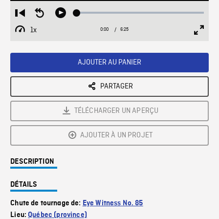
Loaded
:
Restart
Seek
Play
0.58%
from
backward
1x
0:00
Current
6:25
Duration
/
beginning
10
Playback
Full
Time
seconds
Rate
Scree
AJOUTER AU PANIER
PARTAGER
TÉLÉCHARGER UN APERÇU
AJOUTER À UN PROJET
DESCRIPTION
DÉTAILS
Chute de tournage de:
Eye Witness No. 85
Lieu:
Québec (province)