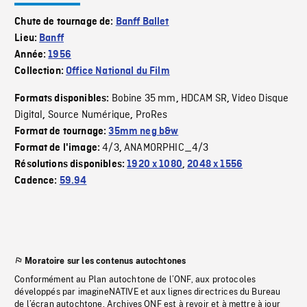
Chute de tournage de:
Banff Ballet
Lieu:
Banff
Année:
1956
Collection:
Office National du Film
Bobine 35 mm
HDCAM SR
Video Disque
Formats disponibles:
,
,
Digital
Source Numérique
ProRes
,
,
Format de tournage:
35mm neg b&w
4/3
ANAMORPHIC_4/3
Format de l'image:
,
Résolutions disponibles:
1920 x 1080
,
2048 x 1556
Cadence:
59.94
Moratoire sur les contenus autochtones
Conformément au Plan autochtone de l’ONF, aux protocoles
développés par imagineNATIVE et aux lignes directrices du Bureau
de l’écran autochtone, Archives ONF est à revoir et à mettre à jour