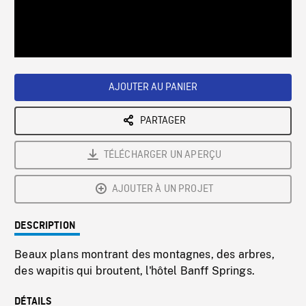
/
Loaded
:
Playback
0%
Rate
AJOUTER AU PANIER
PARTAGER
TÉLÉCHARGER UN APERÇU
AJOUTER À UN PROJET
DESCRIPTION
Beaux plans montrant des montagnes, des arbres,
des wapitis qui broutent, l'hôtel Banff Springs.
DÉTAILS