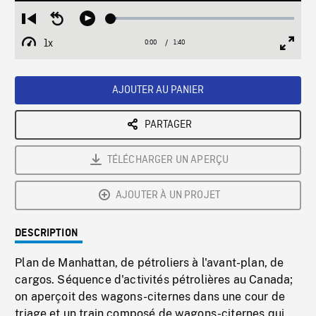
Loaded
:
Restart
Seek
Play
3.51%
from
backward
1x
0:00
Current
1:40
Duration
/
beginning
10
Playback
Full
Time
seconds
Rate
Scree
AJOUTER AU PANIER
PARTAGER
TÉLÉCHARGER UN APERÇU
AJOUTER À UN PROJET
DESCRIPTION
Plan de Manhattan, de pétroliers à l'avant-plan, de
cargos. Séquence d'activités pétrolières au Canada;
on aperçoit des wagons-citernes dans une cour de
triage et un train composé de wagons-citernes qui