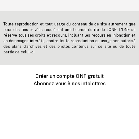
Toute reproduction et tout usage du contenu de ce site autrement que
pour des fins privées requièrent une licence écrite de l'ONF. L'ONF se
réserve tous ses droits et recours, incluant les recours en injonction et
en dommages-intérêts, contre toute reproduction ou usage non autorisé
des plans d'archives et des photos contenus sur ce site ou de toute
partie de celui-ci.
Créer un compte ONF gratuit
Abonnez-vous à nos infolettres
Événements ONF près de chez vous
Créer avec l’ONF
Organiser une projection publique
À propos de ce site
Centre d'aide