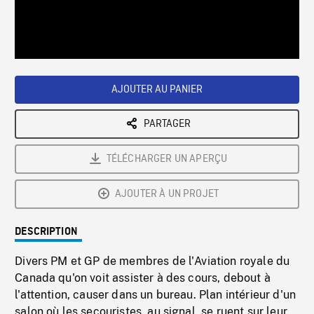
/
Loaded
:
Playback
0%
Rate
AJOUTER AU PANIER
PARTAGER
TÉLÉCHARGER UN APERÇU
AJOUTER À UN PROJET
DESCRIPTION
Divers PM et GP de membres de l'Aviation royale du
Canada qu'on voit assister à des cours, debout à
l'attention, causer dans un bureau. Plan intérieur d'un
salon où les secouristes, au signal, se ruent sur leur