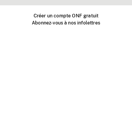
Créer un compte ONF gratuit
Abonnez-vous à nos infolettres
Événements ONF près de chez vous
Créer avec l’ONF
Organiser une projection publique
À propos de ce site
Centre d'aide
Contactez-nous
Espace Média
Emplois
ONF.ca
Production
Distribution