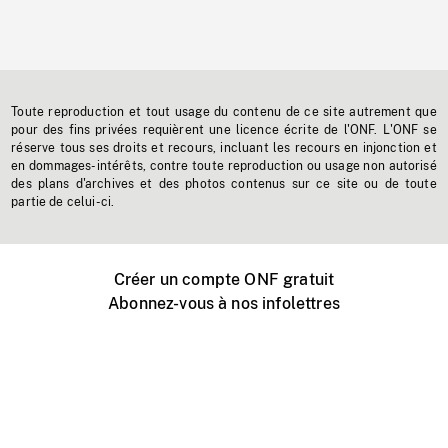
Toute reproduction et tout usage du contenu de ce site autrement que
pour des fins privées requièrent une licence écrite de l'ONF. L'ONF se
réserve tous ses droits et recours, incluant les recours en injonction et
en dommages-intérêts, contre toute reproduction ou usage non autorisé
des plans d'archives et des photos contenus sur ce site ou de toute
partie de celui-ci.
Créer un compte ONF gratuit
Abonnez-vous à nos infolettres
Événements ONF près de chez vous
Créer avec l’ONF
Organiser une projection publique
À propos de ce site