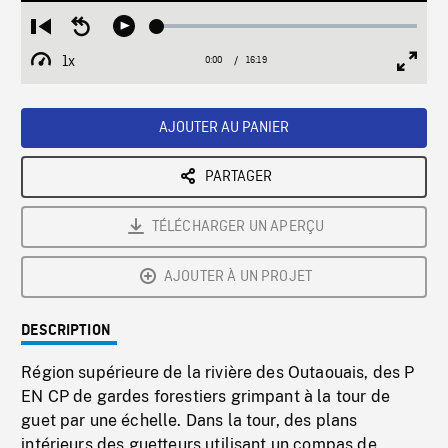
Loaded
:
Restart
Seek
Play
0.24%
from
backward
1x
0:00
Current
16:19
Duration
/
beginning
10
Playback
Full
Time
seconds
Rate
Scree
AJOUTER AU PANIER
PARTAGER
TÉLÉCHARGER UN APERÇU
AJOUTER À UN PROJET
DESCRIPTION
Région supérieure de la rivière des Outaouais, des P
EN CP de gardes forestiers grimpant à la tour de
guet par une échelle. Dans la tour, des plans
intérieurs des guetteurs utilisant un compas de