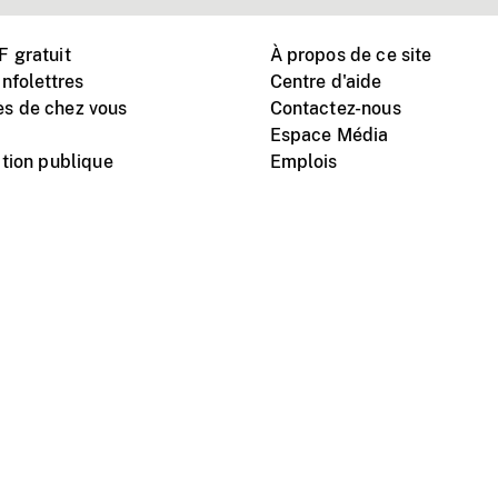
 gratuit
À propos de ce site
nfolettres
Centre d'aide
s de chez vous
Contactez-nous
Espace Média
tion publique
Emplois
Instagram
Vimeo
X
télé
titutionnel
Conditions d'utilisation
Protection des renseigne
nal du film du Canada