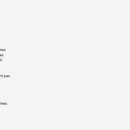
gnes
les
F.
nt pas
ermes