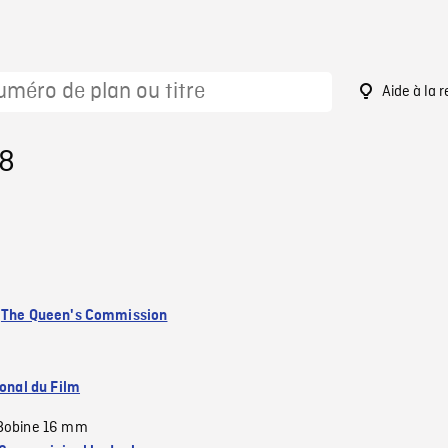
Aide à la 
18
:
The Queen's Commission
ional du Film
Bobine 16 mm