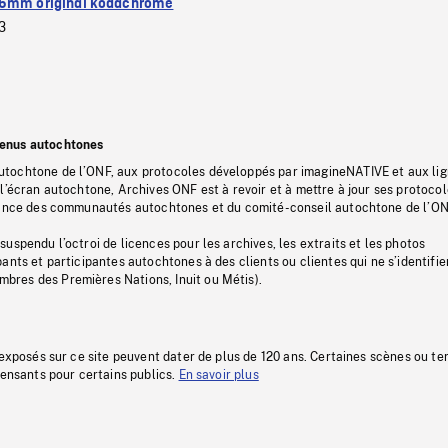
6mm original kodachrome
3
tenus autochtones
tochtone de l’ONF, aux protocoles développés par imagineNATIVE et aux li
l’écran autochtone, Archives ONF est à revoir et à mettre à jour ses protoco
stance des communautés autochtones et du comité-conseil autochtone de l’ON
uspendu l’octroi de licences pour les archives, les extraits et les photos
ants et participantes autochtones à des clients ou clientes qui ne s’identifie
res des Premières Nations, Inuit ou Métis).
 exposés sur ce site peuvent dater de plus de 120 ans. Certaines scènes ou t
fensants pour certains publics.
En savoir plus