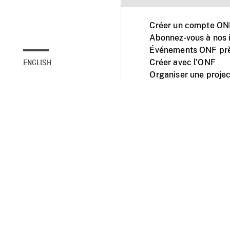
Créer un compte ONF
Abonnez-vous à nos i
Événements ONF prè
Créer avec l’ONF
ENGLISH
Organiser une projec
Facebook
Youtube
L'ONF sur mobile et 
Accessibilité
Site ins
© 2025 Office natio