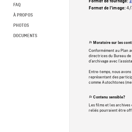
Format de tournage:
1
FAQ
4/
Format de l'image:
À PROPOS
PHOTOS
DOCUMENTS
Moratoire sur les con
Conformément au Plan au
directrices du Bureau de 
d’archivage avec l’assi
Entre-temps, nous avons s
représentant des particip
comme Autochtones (memb
Contenu sensible?
Les films et les archives
reliés pourraient être of