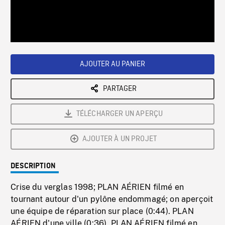
/
Loaded
:
Playback
0%
Rate
AJOUTER AU PANIER
PARTAGER
TÉLÉCHARGER UN APERÇU
AJOUTER À UN PROJET
DESCRIPTION
Crise du verglas 1998; PLAN AÉRIEN filmé en
tournant autour d'un pylône endommagé; on aperçoit
une équipe de réparation sur place (0:44). PLAN
AÉRIEN d'une ville (0:36). PLAN AÉRIEN filmé en