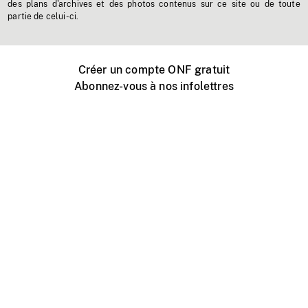
des plans d'archives et des photos contenus sur ce site ou de toute
partie de celui-ci.
Créer un compte ONF gratuit
Abonnez-vous à nos infolettres
Événements ONF près de chez vous
Créer avec l’ONF
Organiser une projection publique
À propos de ce site
Centre d'aide
Contactez-nous
Espace Média
Emplois
ONF.ca