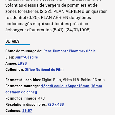
volant au-dessus de vergers de pommiers et de
zones forestières (2:22). PLAN AÉRIEN d'un quartier
résidentiel (0:25). PLAN AÉRIEN de pylônes
endommagés et qui sont tombés près d'un
échangeur d'autoroutes (5:41). (24/01/1998)
DÉTAILS
Chute de tournage de:
René Dumont : l'homme-siècle
Lieu:
Saint-Césaire
Année:
1998
Collection:
Office National du Film
Digital Beta
Vidéo Hi 8
Bobine 16 mm
Formats disponibles:
,
,
Format de tournage:
Négatif couleur Super 16mm
,
16mm
eastman color neg
4/3
Format de l'image:
Résolutions disponibles:
720 x 486
Cadence:
29.97