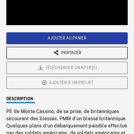
/
Loaded
:
Playback
0%
Rate
AJOUTER AU PANIER
PARTAGER
TÉLÉCHARGER UN APERÇU
AJOUTER À UN PROJET
DESCRIPTION
PE de Monte Cassino, de sa prise, de britanniques
secourant des blessés. PMM d'un blessé britannique.
Quelques plans d'un débarquement paisible effectué
par des soldats américains, de soldats américains et