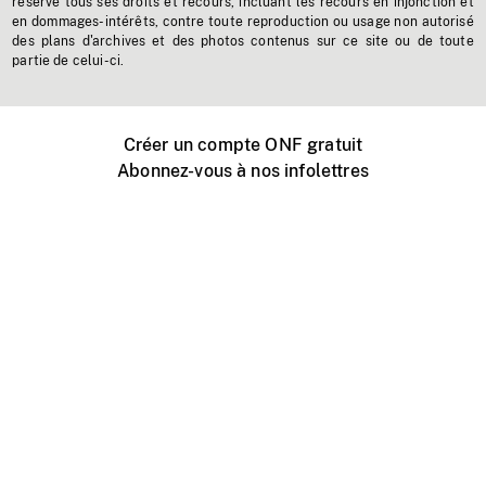
réserve tous ses droits et recours, incluant les recours en injonction et
en dommages-intérêts, contre toute reproduction ou usage non autorisé
des plans d'archives et des photos contenus sur ce site ou de toute
partie de celui-ci.
Créer un compte ONF gratuit
Abonnez-vous à nos infolettres
Événements ONF près de chez vous
Créer avec l’ONF
Organiser une projection publique
À propos de ce site
Centre d'aide
Contactez-nous
Espace Média
Emplois