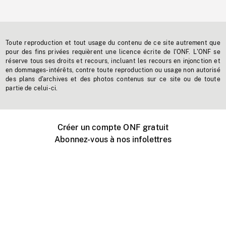
Toute reproduction et tout usage du contenu de ce site autrement que
pour des fins privées requièrent une licence écrite de l'ONF. L'ONF se
réserve tous ses droits et recours, incluant les recours en injonction et
en dommages-intérêts, contre toute reproduction ou usage non autorisé
des plans d'archives et des photos contenus sur ce site ou de toute
partie de celui-ci.
Créer un compte ONF gratuit
Abonnez-vous à nos infolettres
Événements ONF près de chez vous
Créer avec l’ONF
Organiser une projection publique
À propos de ce site
Centre d'aide