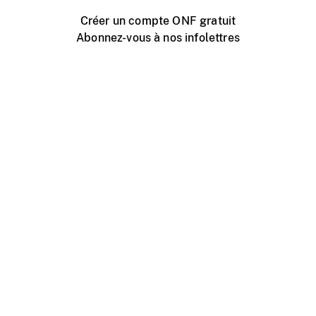
Créer un compte ONF gratuit
Abonnez-vous à nos infolettres
Événements ONF près de chez vous
Créer avec l’ONF
Organiser une projection publique
À propos de ce site
Centre d'aide
Contactez-nous
Espace Média
Emplois
ONF.ca
Production
Distribution
Éducation