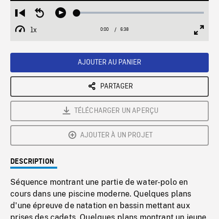
Loaded
:
Restart
Seek
Play
0.56%
from
backward
1x
0:00
Current
6:38
Duration
/
beginning
10
Playback
Full
Time
seconds
Rate
Scree
AJOUTER AU PANIER
PARTAGER
TÉLÉCHARGER UN APERÇU
AJOUTER À UN PROJET
DESCRIPTION
Séquence montrant une partie de water-polo en
cours dans une piscine moderne. Quelques plans
d'une épreuve de natation en bassin mettant aux
prises des cadets. Quelques plans montrant un jeune