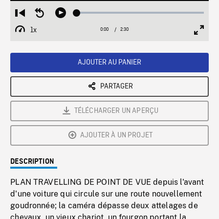
Loaded
:
Restart
Seek
Play
2.08%
from
backward
1x
0:00
Current
2:30
Duration
/
beginning
10
Playback
Full
Time
seconds
Rate
Scree
AJOUTER AU PANIER
PARTAGER
TÉLÉCHARGER UN APERÇU
AJOUTER À UN PROJET
DESCRIPTION
PLAN TRAVELLING DE POINT DE VUE depuis l'avant
d'une voiture qui circule sur une route nouvellement
goudronnée; la caméra dépasse deux attelages de
chevaux, un vieux chariot, un fourgon portant la