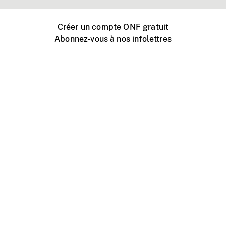
Créer un compte ONF gratuit
Abonnez-vous à nos infolettres
Événements ONF près de chez vous
Créer avec l’ONF
Organiser une projection publique
À propos de ce site
Centre d'aide
Contactez-nous
Espace Média
Emplois
ONF.ca
Production
Distribution