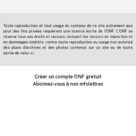
Toute reproduction et tout usage du contenu de ce site autrement que
pour des fins privées requièrent une licence écrite de l'ONF. L'ONF se
réserve tous ses droits et recours, incluant les recours en injonction et
en dommages-intérêts, contre toute reproduction ou usage non autorisé
des plans d'archives et des photos contenus sur ce site ou de toute
partie de celui-ci.
Créer un compte ONF gratuit
Abonnez-vous à nos infolettres
Événements ONF près de chez vous
Créer avec l’ONF
Organiser une projection publique
À propos de ce site
Centre d'aide