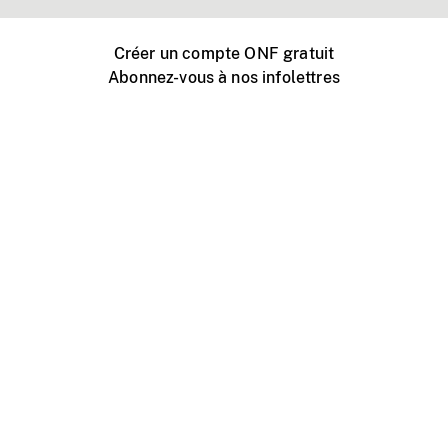
Créer un compte ONF gratuit
Abonnez-vous à nos infolettres
Événements ONF près de chez vous
Créer avec l’ONF
Organiser une projection publique
À propos de ce site
Centre d'aide
Contactez-nous
Espace Média
Emplois
ONF.ca
Production
Distribution