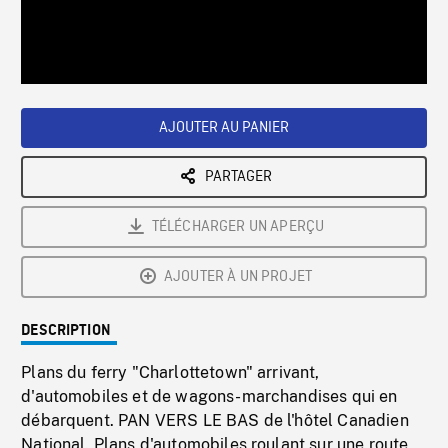
/
Loaded
:
Playback
0%
Rate
AJOUTER AU PANIER
PARTAGER
TÉLÉCHARGER UN APERÇU
AJOUTER À UN PROJET
DESCRIPTION
Plans du ferry "Charlottetown" arrivant,
d'automobiles et de wagons-marchandises qui en
débarquent. PAN VERS LE BAS de l'hôtel Canadien
National. Plans d'automobiles roulant sur une route