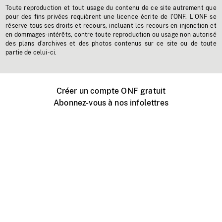
Toute reproduction et tout usage du contenu de ce site autrement que
pour des fins privées requièrent une licence écrite de l'ONF. L'ONF se
réserve tous ses droits et recours, incluant les recours en injonction et
en dommages-intérêts, contre toute reproduction ou usage non autorisé
des plans d'archives et des photos contenus sur ce site ou de toute
partie de celui-ci.
Créer un compte ONF gratuit
Abonnez-vous à nos infolettres
Événements ONF près de chez vous
Créer avec l’ONF
Organiser une projection publique
À propos de ce site
Centre d'aide
Contactez-nous
Espace Média
Emplois