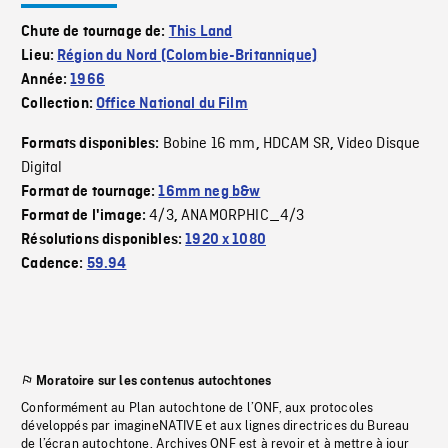
Chute de tournage de:
This Land
Lieu:
Région du Nord (Colombie-Britannique)
Année:
1966
Collection:
Office National du Film
Bobine 16 mm
HDCAM SR
Video Disque
Formats disponibles:
,
,
Digital
Format de tournage:
16mm neg b&w
4/3
ANAMORPHIC_4/3
Format de l'image:
,
Résolutions disponibles:
1920 x 1080
Cadence:
59.94
Moratoire sur les contenus autochtones
Conformément au Plan autochtone de l’ONF, aux protocoles
développés par imagineNATIVE et aux lignes directrices du Bureau
de l’écran autochtone, Archives ONF est à revoir et à mettre à jour