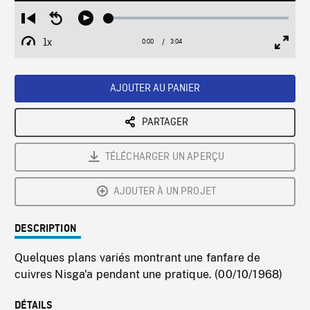
Loaded
:
Restart
Seek
Play
1.67%
from
backward
1x
0:00
Current
3:04
Duration
/
beginning
10
Playback
Full
Time
seconds
Rate
Scree
AJOUTER AU PANIER
PARTAGER
TÉLÉCHARGER UN APERÇU
AJOUTER À UN PROJET
DESCRIPTION
Quelques plans variés montrant une fanfare de
cuivres Nisga'a pendant une pratique. (00/10/1968)
DÉTAILS