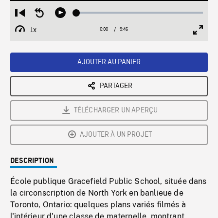
Loaded
:
Restart
Seek
Play
0.38%
from
backward
1x
0:00
Current
9:46
Duration
/
beginning
10
Playback
Full
Time
seconds
Rate
Scree
AJOUTER AU PANIER
PARTAGER
TÉLÉCHARGER UN APERÇU
AJOUTER À UN PROJET
DESCRIPTION
École publique Gracefield Public School, située dans
la circonscription de North York en banlieue de
Toronto, Ontario: quelques plans variés filmés à
l'intérieur d'une classe de maternelle, montrant