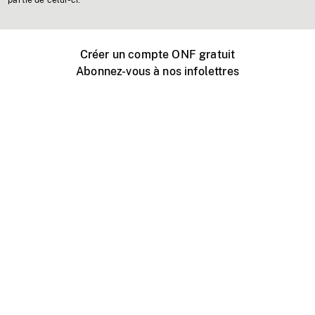
partie de celui-ci.
Créer un compte ONF gratuit
Abonnez-vous à nos infolettres
Événements ONF près de chez vous
Créer avec l’ONF
Organiser une projection publique
À propos de ce site
Centre d'aide
Contactez-nous
Espace Média
Emplois
ONF.ca
Production