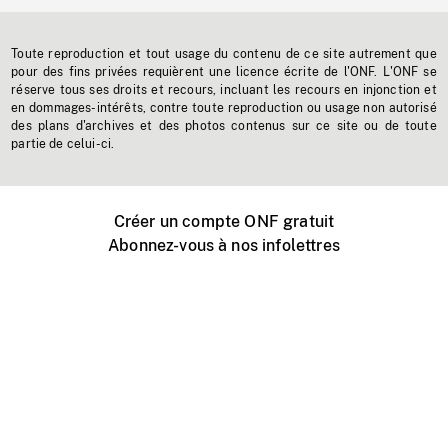
Toute reproduction et tout usage du contenu de ce site autrement que
pour des fins privées requièrent une licence écrite de l'ONF. L'ONF se
réserve tous ses droits et recours, incluant les recours en injonction et
en dommages-intérêts, contre toute reproduction ou usage non autorisé
des plans d'archives et des photos contenus sur ce site ou de toute
partie de celui-ci.
Créer un compte ONF gratuit
Abonnez-vous à nos infolettres
Événements ONF près de chez vous
Créer avec l’ONF
Organiser une projection publique
À propos de ce site
Centre d'aide
Contactez-nous