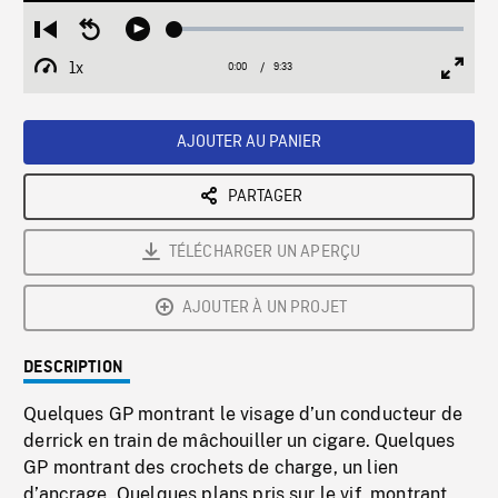
Loaded
:
Restart
Seek
Play
0.39%
from
backward
1x
0:00
Current
9:33
Duration
/
beginning
10
Playback
Full
Time
seconds
Rate
Scree
AJOUTER AU PANIER
PARTAGER
TÉLÉCHARGER UN APERÇU
AJOUTER À UN PROJET
DESCRIPTION
Quelques GP montrant le visage d’un conducteur de
derrick en train de mâchouiller un cigare. Quelques
GP montrant des crochets de charge, un lien
d’ancrage. Quelques plans pris sur le vif, montrant