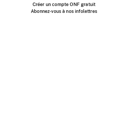
Créer un compte ONF gratuit
Abonnez-vous à nos infolettres
Événements ONF près de chez vous
Créer avec l’ONF
Organiser une projection publique
À propos de ce site
Centre d'aide
Contactez-nous
Espace Média
Emplois
ONF.ca
Production
Distribution
Éducation
Blogue ONF