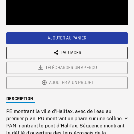
/
Loaded
:
Playback
0%
Rate
AJOUTER AU PANIER
PARTAGER
TÉLÉCHARGER UN APERÇU
AJOUTER À UN PROJET
DESCRIPTION
PE montrant la ville d'Halifax, avec de l'eau au
premier plan. PG montrant un phare sur une colline. P
PAN montrant le pont d'Halifax. Séquence montrant
le défilé d'ouverture des Jeux écossais de la