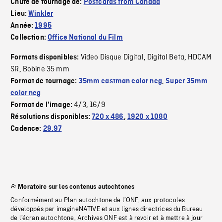
Chute de tournage de:
Postcards from Canada
Lieu:
Winkler
Année:
1995
Collection:
Office National du Film
Video Disque Digital
Digital Beta
HDCAM
Formats disponibles:
,
,
SR
Bobine 35 mm
,
Format de tournage:
35mm eastman color neg
,
Super 35mm
color neg
4/3
16/9
Format de l'image:
,
Résolutions disponibles:
720 x 486
,
1920 x 1080
Cadence:
29.97
Moratoire sur les contenus autochtones
Conformément au Plan autochtone de l’ONF, aux protocoles
développés par imagineNATIVE et aux lignes directrices du Bureau
de l’écran autochtone, Archives ONF est à revoir et à mettre à jour