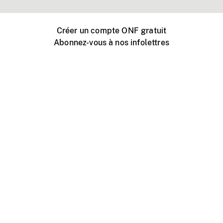
Créer un compte ONF gratuit
Abonnez-vous à nos infolettres
Événements ONF près de chez vous
Créer avec l’ONF
Organiser une projection publique
À propos de ce site
Centre d'aide
Contactez-nous
Espace Média
Emplois
ONF.ca
Production
Distribution