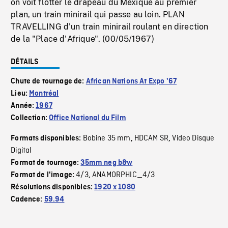
on voit flotter le drapeau du Mexique au premier
plan, un train minirail qui passe au loin. PLAN
TRAVELLING d'un train minirail roulant en direction
de la "Place d'Afrique". (00/05/1967)
DÉTAILS
Chute de tournage de:
African Nations At Expo '67
Lieu:
Montréal
Année:
1967
Collection:
Office National du Film
Bobine 35 mm
HDCAM SR
Video Disque
Formats disponibles:
,
,
Digital
Format de tournage:
35mm neg b&w
4/3
ANAMORPHIC_4/3
Format de l'image:
,
Résolutions disponibles:
1920 x 1080
Cadence:
59.94