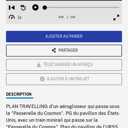
Loaded
:
Restart
Seek
Play
2.52%
from
backward
1x
0:00
Current
2:02
Duration
/
beginning
10
Playback
Full
Time
seconds
Rate
Scree
AJOUTER AU PANIER
PARTAGER
TÉLÉCHARGER UN APERÇU
AJOUTER À UN PROJET
DESCRIPTION
PLAN TRAVELLING d'un aéroglisseur qui passe sous
la "Passerelle du Cosmos". PG du pavillon des États-
Unis, avec un train minirail qui passe sur la
"Passerelle du Cosmos". Plan du pavillon de l'URSS,