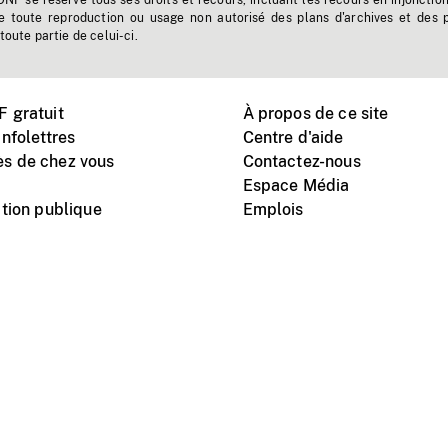
'ONF se réserve tous ses droits et recours, incluant les recours en injonctio
e toute reproduction ou usage non autorisé des plans d'archives et des 
toute partie de celui-ci.
 gratuit
À propos de ce site
nfolettres
Centre d'aide
s de chez vous
Contactez-nous
Espace Média
tion publique
Emplois
Instagram
Vimeo
X
télé