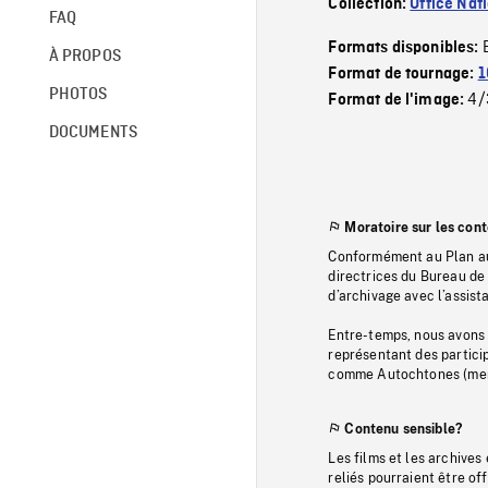
Collection:
Office Nat
FAQ
Formats disponibles:
À PROPOS
Format de tournage:
1
PHOTOS
4/
Format de l'image:
DOCUMENTS
Moratoire sur les con
Conformément au Plan au
directrices du Bureau de 
d’archivage avec l’assi
Entre-temps, nous avons s
représentant des particip
comme Autochtones (memb
Contenu sensible?
Les films et les archives
reliés pourraient être of