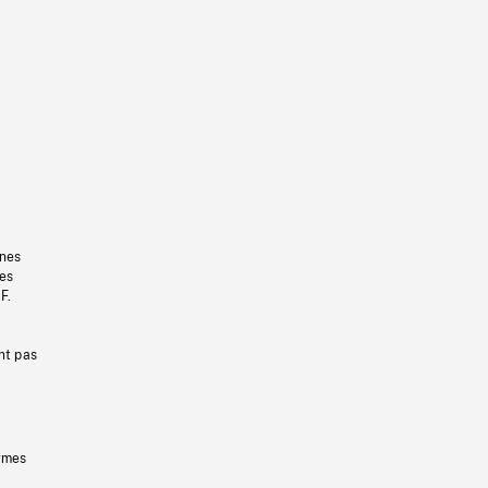
gnes
les
F.
nt pas
ermes