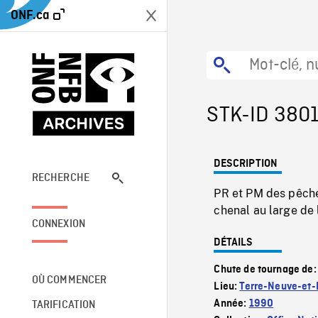
ONF.ca
STK-ID 380
DESCRIPTION
RECHERCHE
PR et PM des pêche
chenal au large de 
CONNEXION
DÉTAILS
Chute de tournage de
OÙ COMMENCER
Lieu:
Terre-Neuve-et-
Année:
1990
TARIFICATION