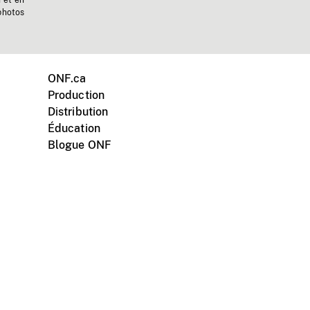
n et en
photos
ONF.ca
Production
Distribution
Éducation
Blogue ONF