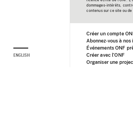
licence écrite de l'ONF. L
dommages-intérêts, contr
contenus sur ce site ou de 
Créer un compte ONF
Abonnez-vous à nos i
Événements ONF prè
Créer avec l’ONF
ENGLISH
Organiser une projec
Facebook
Youtube
L'ONF sur mobile et 