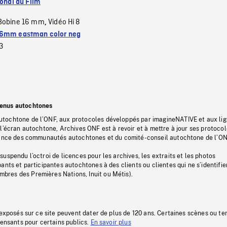
ional du Film
Bobine 16 mm
Vidéo Hi 8
,
6mm eastman color neg
3
tenus autochtones
tochtone de l’ONF, aux protocoles développés par imagineNATIVE et aux li
l’écran autochtone, Archives ONF est à revoir et à mettre à jour ses protoco
stance des communautés autochtones et du comité-conseil autochtone de l’ON
uspendu l’octroi de licences pour les archives, les extraits et les photos
ants et participantes autochtones à des clients ou clientes qui ne s’identifie
res des Premières Nations, Inuit ou Métis).
 exposés sur ce site peuvent dater de plus de 120 ans. Certaines scènes ou t
fensants pour certains publics.
En savoir plus