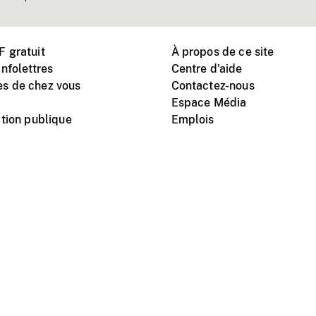
 gratuit
À propos de ce site
nfolettres
Centre d'aide
s de chez vous
Contactez-nous
Espace Média
tion publique
Emplois
Instagram
Vimeo
X
télé
titutionnel
Conditions d'utilisation
Protection des renseigne