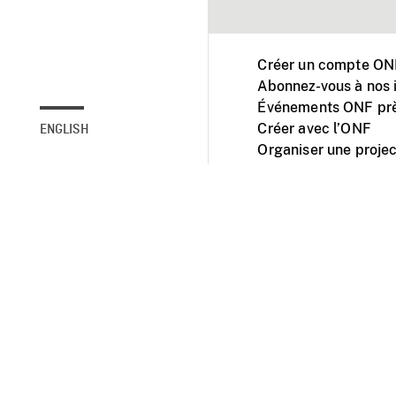
Créer un compte ONF
Abonnez-vous à nos i
Événements ONF prè
Créer avec l’ONF
ENGLISH
Organiser une projec
Facebook
Youtube
L'ONF sur mobile et 
Accessibilité
Site ins