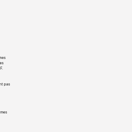
gnes
les
F.
nt pas
ermes