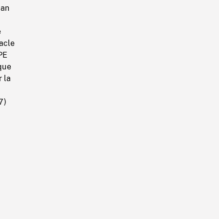
lan
e
acle
 PE
ique
 la
7)