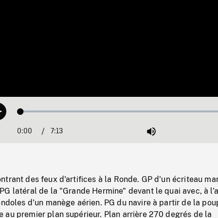
Loaded
:
Play
0.52%
0:00
Current
7:13
Duration
/
Mute
Time
ntrant des feux d'artifices à la Ronde. GP d'un écriteau ma
G latéral de la "Grande Hermine" devant le quai avec, à l’a
ondoles d'un manège aérien. PG du navire à partir de la pou
 au premier plan supérieur. Plan arrière 270 degrés de la