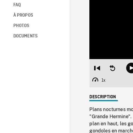
FAQ
À PROPOS
PHOTOS
DOCUMENTS
Restart
Seek
from
backward
beginning
10
1x
Playback
seconds
Rate
DESCRIPTION
Plans nocturnes mo
"Grande Hermine". P
plan en haut, les g
gondoles en marche