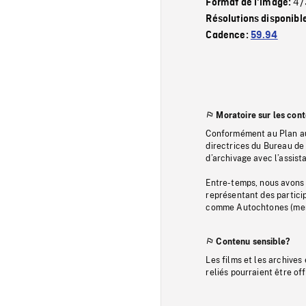
4/
Format de l'image:
Résolutions disponibl
Cadence:
59.94
Moratoire sur les con
Conformément au Plan au
directrices du Bureau de 
d’archivage avec l’assi
Entre-temps, nous avons s
représentant des particip
comme Autochtones (memb
Contenu sensible?
Les films et les archives
reliés pourraient être of