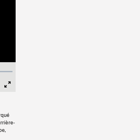
Full
Screen
rqué
rrière-
pe,