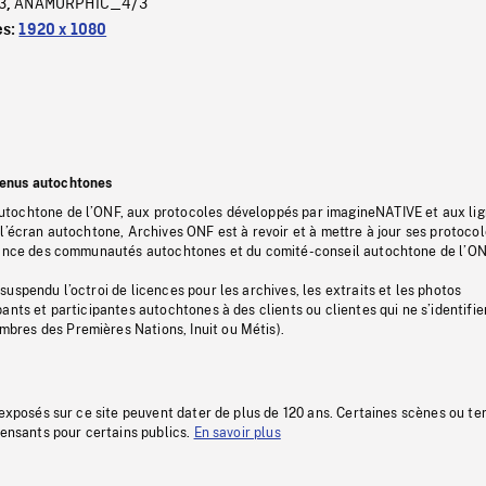
3
ANAMORPHIC_4/3
,
es:
1920 x 1080
tenus autochtones
tochtone de l’ONF, aux protocoles développés par imagineNATIVE et aux li
l’écran autochtone, Archives ONF est à revoir et à mettre à jour ses protoco
stance des communautés autochtones et du comité-conseil autochtone de l’ON
uspendu l’octroi de licences pour les archives, les extraits et les photos
ants et participantes autochtones à des clients ou clientes qui ne s’identifie
res des Premières Nations, Inuit ou Métis).
 exposés sur ce site peuvent dater de plus de 120 ans. Certaines scènes ou t
fensants pour certains publics.
En savoir plus