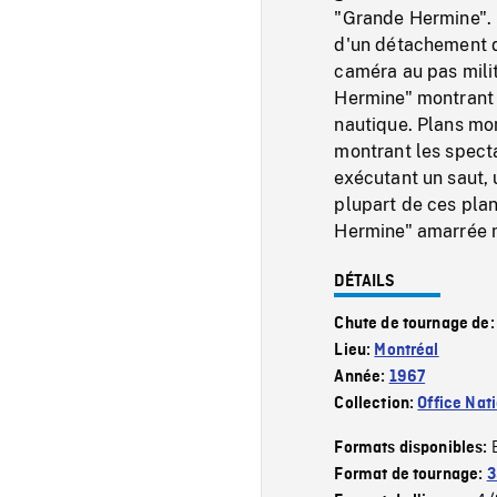
"Grande Hermine". 
d'un détachement d
caméra au pas milit
Hermine" montrant 
nautique. Plans mon
montrant les specta
exécutant un saut, 
plupart de ces pla
Hermine" amarrée m
DÉTAILS
Chute de tournage de
Lieu:
Montréal
Année:
1967
Collection:
Office Nat
Formats disponibles:
Format de tournage:
3