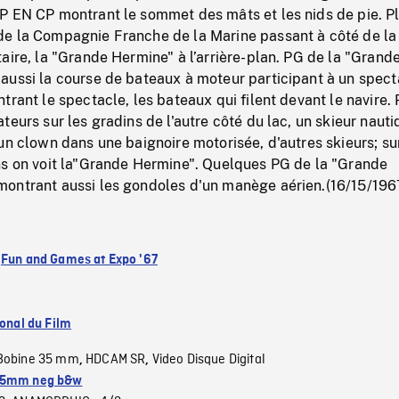
P EN CP montrant le sommet des mâts et les nids de pie. P
e la Compagnie Franche de la Marine passant à côté de la
aire, la "Grande Hermine" à l’arrière-plan. PG de la "Grand
aussi la course de bateaux à moteur participant à un spect
trant le spectacle, les bateaux qui filent devant le navire.
teurs sur les gradins de l'autre côté du lac, un skieur naut
un clown dans une baignoire motorisée, d'autres skieurs; sur
ns on voit la"Grande Hermine". Quelques PG de la "Grande
ontrant aussi les gondoles d'un manège aérien.(16/15/196
:
Fun and Games at Expo '67
ional du Film
Bobine 35 mm
HDCAM SR
Video Disque Digital
,
,
5mm neg b&w