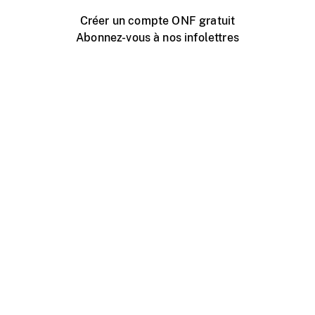
Créer un compte ONF gratuit
Abonnez-vous à nos infolettres
Événements ONF près de chez vous
Créer avec l’ONF
Organiser une projection publique
À propos de ce site
Centre d'aide
Contactez-nous
Espace Média
Emplois
ONF.ca
Production
Distribution
Éducation