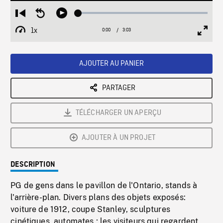
Loaded
:
Restart
Seek
Play
1.66%
from
backward
1x
0:00
Current
3:03
Duration
/
beginning
10
Playback
Full
Time
seconds
Rate
Scree
AJOUTER AU PANIER
PARTAGER
TÉLÉCHARGER UN APERÇU
AJOUTER À UN PROJET
DESCRIPTION
PG de gens dans le pavillon de l'Ontario, stands à
l'arrière-plan. Divers plans des objets exposés:
voiture de 1912, coupe Stanley, sculptures
cinétiques, automates ; les visiteurs qui regardent