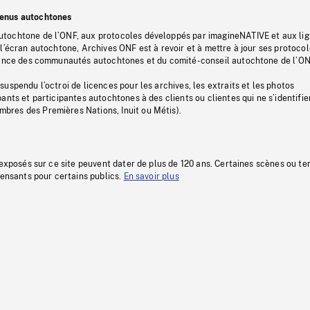
tenus autochtones
tochtone de l’ONF, aux protocoles développés par imagineNATIVE et aux li
l’écran autochtone, Archives ONF est à revoir et à mettre à jour ses protoco
stance des communautés autochtones et du comité-conseil autochtone de l’ON
uspendu l’octroi de licences pour les archives, les extraits et les photos
ants et participantes autochtones à des clients ou clientes qui ne s’identifie
res des Premières Nations, Inuit ou Métis).
 exposés sur ce site peuvent dater de plus de 120 ans. Certaines scènes ou t
fensants pour certains publics.
En savoir plus