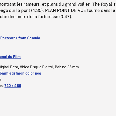
ontrant les rameurs, et plans du grand voilier "The Royalis
ipage sur le pont (4:35). PLAN POINT DE VUE tourné dans la
che des murs de la forteresse (0:47).
:
Postcards from Canada
ional du Film
Digital Beta
Video Disque Digital
Bobine 35 mm
,
,
5mm eastman color neg
3
es:
720 x 486