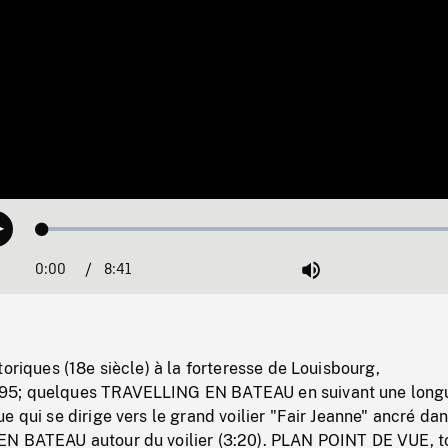
Loaded
:
Play
0.43%
0:00
Current
8:41
Duration
/
Mute
Time
toriques (18e siècle) à la forteresse de Louisbourg,
5; quelques TRAVELLING EN BATEAU en suivant une long
e qui se dirige vers le grand voilier "Fair Jeanne" ancré dan
N BATEAU autour du voilier (3:20). PLAN POINT DE VUE, t