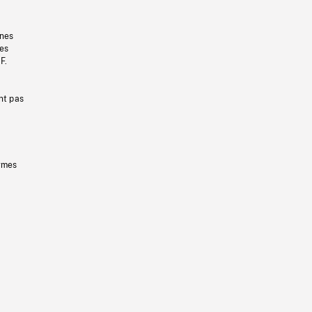
gnes
les
F.
nt pas
ermes