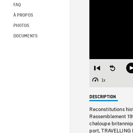
FAQ
À PROPOS
PHOTOS
DOCUMENTS
Restart
Seek
from
backward
beginning
10
1x
Playback
seconds
Rate
DESCRIPTION
Reconstitutions his
Rassemblement 199
chaloupe britanniqu
port, TRAVELLING E