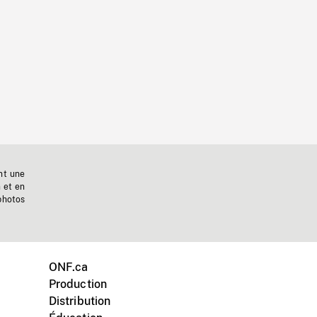
nt une
n et en
photos
ONF.ca
Production
Distribution