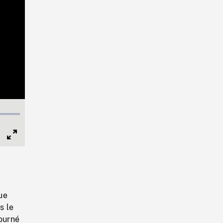
Full
Screen
ue
s le
ourné