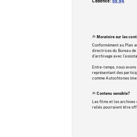
Cadence:
59.94
Moratoire sur les con
Conformément au Plan au
directrices du Bureau de 
d’archivage avec l’assi
Entre-temps, nous avons s
représentant des particip
comme Autochtones (memb
Contenu sensible?
Les films et les archives
reliés pourraient être of