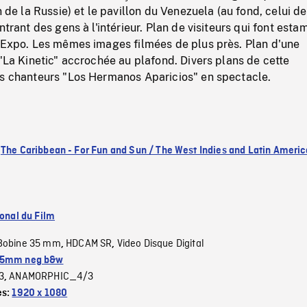
n de la Russie) et le pavillon du Venezuela (au fond, celui de
ntrant des gens à l'intérieur. Plan de visiteurs qui font estam
l'Expo. Les mêmes images filmées de plus près. Plan d'une
 "La Kinetic" accrochée au plafond. Divers plans de cette
es chanteurs "Los Hermanos Aparicios" en spectacle.
:
The Caribbean - For Fun and Sun / The West Indies and Latin Americ
ional du Film
Bobine 35 mm
HDCAM SR
Video Disque Digital
,
,
5mm neg b&w
3
ANAMORPHIC_4/3
,
es:
1920 x 1080