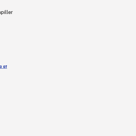
piller
a at