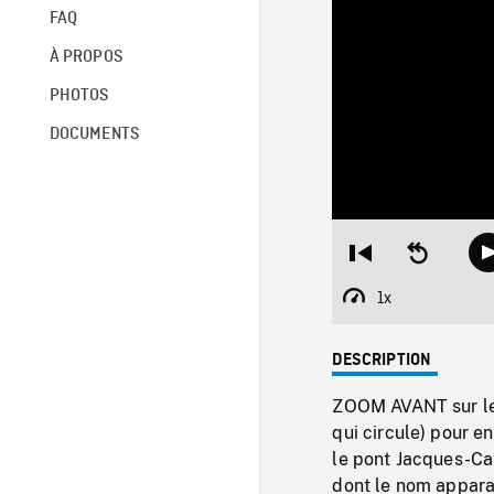
FAQ
À PROPOS
PHOTOS
DOCUMENTS
Restart
Seek
from
backward
beginning
10
1x
Playback
seconds
Rate
DESCRIPTION
ZOOM AVANT sur le 
qui circule) pour e
le pont Jacques-Car
dont le nom apparaî