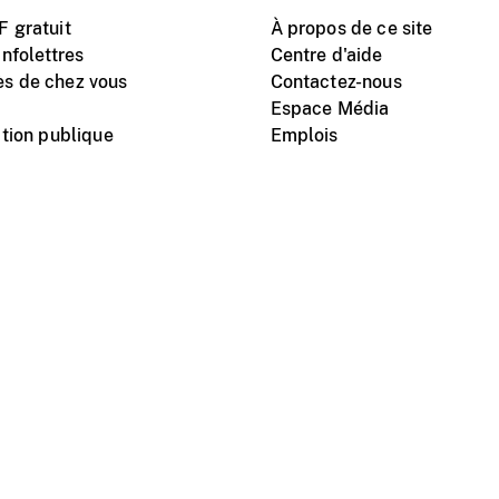
 gratuit
À propos de ce site
nfolettres
Centre d'aide
s de chez vous
Contactez-nous
Espace Média
tion publique
Emplois
Instagram
Vimeo
X
télé
titutionnel
Conditions d'utilisation
Protection des renseigne
nal du film du Canada