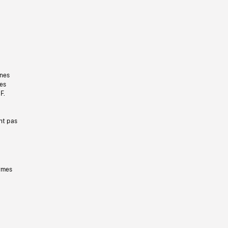
gnes
les
F.
nt pas
ermes