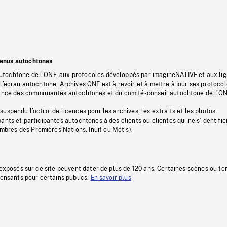
tenus autochtones
tochtone de l’ONF, aux protocoles développés par imagineNATIVE et aux li
l’écran autochtone, Archives ONF est à revoir et à mettre à jour ses protoco
stance des communautés autochtones et du comité-conseil autochtone de l’ON
uspendu l’octroi de licences pour les archives, les extraits et les photos
ants et participantes autochtones à des clients ou clientes qui ne s’identifie
res des Premières Nations, Inuit ou Métis).
 exposés sur ce site peuvent dater de plus de 120 ans. Certaines scènes ou t
fensants pour certains publics.
En savoir plus