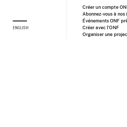
Créer un compte ONF
Abonnez-vous à nos i
Événements ONF prè
Créer avec l’ONF
ENGLISH
Organiser une projec
Facebook
Youtube
L'ONF sur mobile et 
Accessibilité
Site ins
© 2025 Office natio