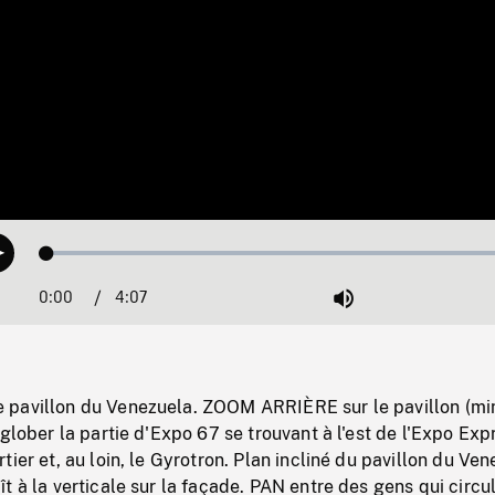
Loaded
:
Play
1.32%
0:00
Current
4:07
Duration
/
Mute
Time
pavillon du Venezuela. ZOOM ARRIÈRE sur le pavillon (min
nglober la partie d'Expo 67 se trouvant à l'est de l'Expo Exp
tier et, au loin, le Gyrotron. Plan incliné du pavillon du Ve
t à la verticale sur la façade. PAN entre des gens qui circu